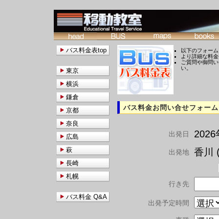
バス料金表top
以下のフォーム
より詳細な料金
ご質問や御問い
い。
東京
横浜
鎌倉
バス料金お問い合せフォーム
京都
奈良
202
出発日
広島
萩
香川 (
出発地
長崎
札幌
行き先
バス料金 Q&A
出発予定時間