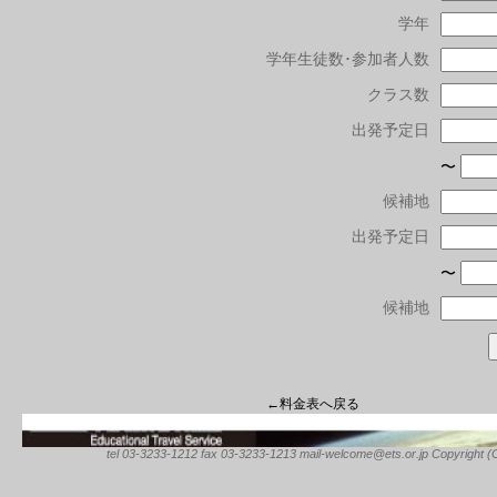
学年
学年生徒数･参加者人数
クラス数
出発予定日
〜
候補地
出発予定日
〜
候補地
←料金表へ戻る
tel 03-3233-1212 fax 03-3233-1213 mail-welcome@ets.or.jp Copyright (C) 