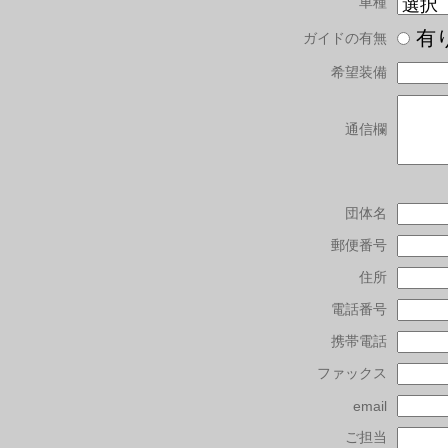
車種
有
ガイドの有無
希望装備
通信欄
団体名
郵便番号
住所
電話番号
携帯電話
ファックス
email
ご担当