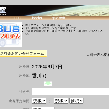
以下のフォームよりお問い合せ下さい。
より詳細な料金やプランをご案内致します
ご質問や御問い合わせ事項がございましたら通信欄へご記入下さ
い。
バス料金お問い合せフォーム
←料金表へ戻
2026年6月7日
出発日
香川 ()
出発地
行き先
：
出発予定時間