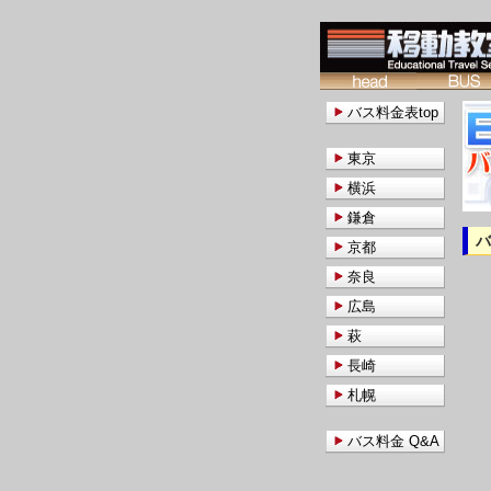
バス料金表top
東京
横浜
鎌倉
京都
奈良
広島
萩
長崎
札幌
バス料金 Q&A