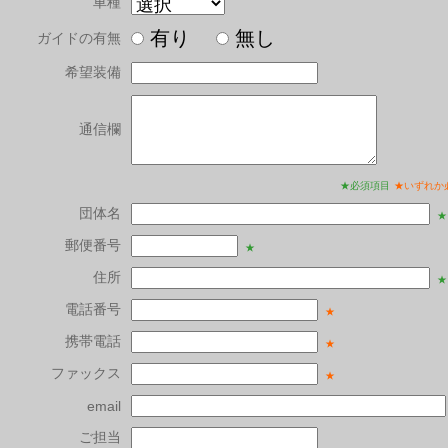
車種
有り
無し
ガイドの有無
希望装備
通信欄
★必須項目
★いずれか
団体名
★
郵便番号
★
住所
★
電話番号
★
携帯電話
★
ファックス
★
email
ご担当