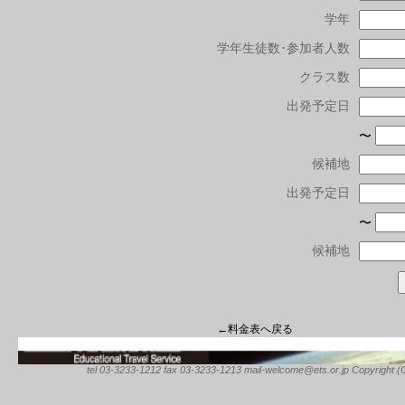
学年
学年生徒数･参加者人数
クラス数
出発予定日
〜
候補地
出発予定日
〜
候補地
←料金表へ戻る
tel 03-3233-1212 fax 03-3233-1213 mail-welcome@ets.or.jp Copyright (C) 