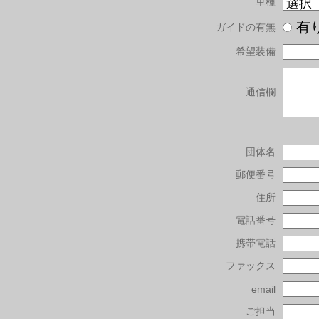
車種
有
ガイドの有無
希望装備
通信欄
団体名
郵便番号
住所
電話番号
携帯電話
ファックス
email
ご担当