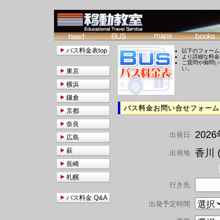
バス料金表top
以下のフォーム
より詳細な料金
ご質問や御問い
い。
東京
横浜
鎌倉
バス料金お問い合せフォーム
京都
奈良
202
出発日
広島
萩
香川 (
出発地
長崎
札幌
行き先
バス料金 Q&A
出発予定時間