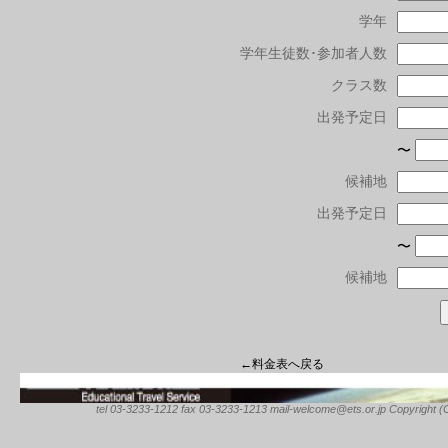
学年
学年生徒数･参加者人数
クラス数
出発予定日
〜
候補地
出発予定日
〜
候補地
←料金表へ戻る
tel 03-3233-1212 fax 03-3233-1213 mail-welcome@ets.or.jp Copyright (C) 