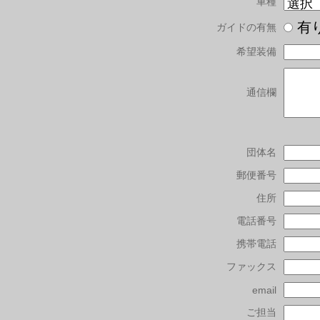
車種
有
ガイドの有無
希望装備
通信欄
団体名
郵便番号
住所
電話番号
携帯電話
ファックス
email
ご担当