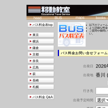
バス料金表top
以下のフォーム
より詳細な料金
ご質問や御問い
い。
東京
横浜
鎌倉
バス料金お問い合せフォーム
京都
奈良
202
出発日
広島
萩
香川 (
出発地
長崎
札幌
行き先
バス料金 Q&A
出発予定時間