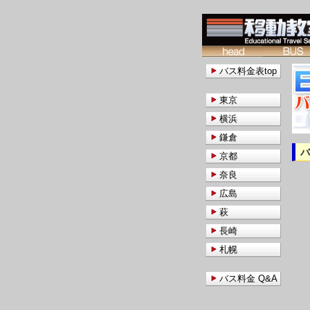
バス料金表top
東京
横浜
鎌倉
京都
奈良
広島
萩
長崎
札幌
バス料金 Q&A