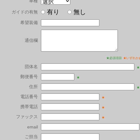
車種
有り
無し
ガイドの有無
希望装備
通信欄
★必須項目
★いずれか
団体名
★
郵便番号
★
住所
★
電話番号
★
携帯電話
★
ファックス
★
email
ご担当