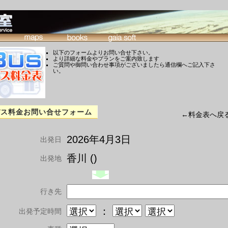
以下のフォームよりお問い合せ下さい。
より詳細な料金やプランをご案内致します
ご質問や御問い合わせ事項がございましたら通信欄へご記入下さ
い。
バス料金お問い合せフォーム
←料金表へ戻
2026年4月3日
出発日
香川 ()
出発地
行き先
：
出発予定時間