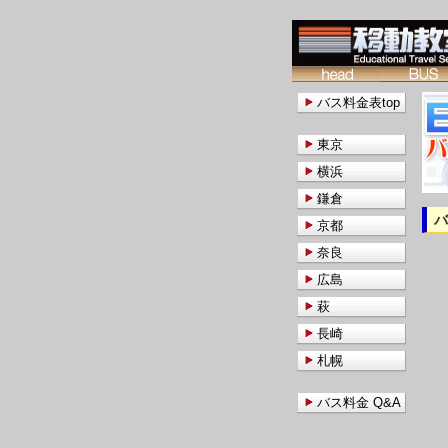
バス料金表top
東京
横浜
鎌倉
京都
奈良
広島
萩
長崎
札幌
バス料金 Q&A