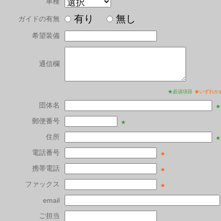
車種
有り
無し
ガイドの有無
希望装備
通信欄
★必須項目
★いずれか
団体名
★
郵便番号
★
住所
★
電話番号
★
携帯電話
★
ファックス
★
email
ご担当