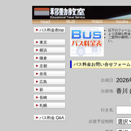
バス料金表top
以下のフォーム
より詳細な料金
ご質問や御問い
い。
東京
横浜
鎌倉
バス料金お問い合せフォーム
京都
奈良
202
出発日
広島
萩
香川 (
出発地
長崎
札幌
行き先
バス料金 Q&A
出発予定時間