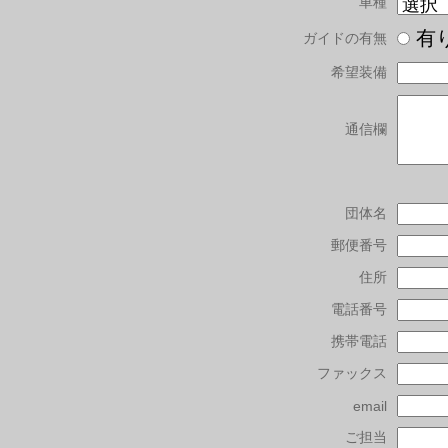
車種
有
ガイドの有無
希望装備
通信欄
団体名
郵便番号
住所
電話番号
携帯電話
ファックス
email
ご担当