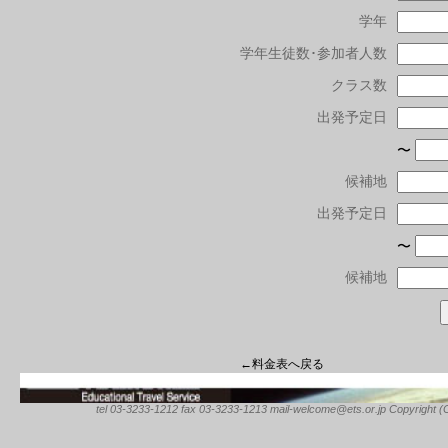
学年
学年生徒数･参加者人数
クラス数
出発予定日
〜
候補地
出発予定日
〜
候補地
←料金表へ戻る
tel 03-3233-1212 fax 03-3233-1213 mail-welcome@ets.or.jp Copyright (C) 