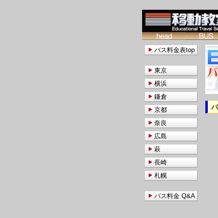
バス料金表top
東京
横浜
鎌倉
京都
奈良
広島
萩
長崎
札幌
バス料金 Q&A