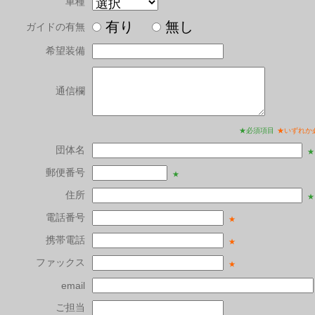
車種
有り
無し
ガイドの有無
希望装備
通信欄
★必須項目
★いずれか
団体名
★
郵便番号
★
住所
★
電話番号
★
携帯電話
★
ファックス
★
email
ご担当