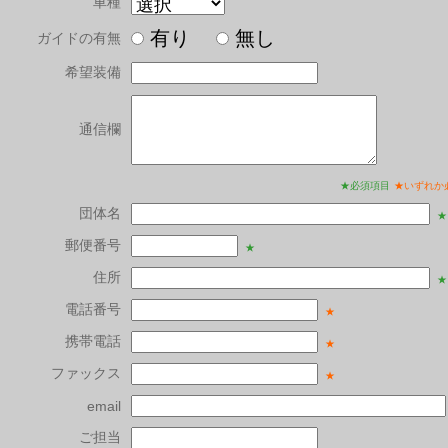
車種
有り
無し
ガイドの有無
希望装備
通信欄
★必須項目
★いずれか
団体名
★
郵便番号
★
住所
★
電話番号
★
携帯電話
★
ファックス
★
email
ご担当