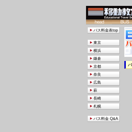
バス料金表top
東京
横浜
鎌倉
京都
奈良
広島
萩
長崎
札幌
バス料金 Q&A