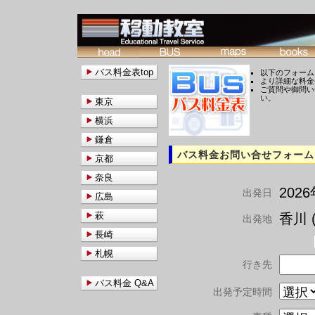
バス料金表top
以下のフォーム
より詳細な料金
ご質問や御問い
い。
東京
横浜
鎌倉
バス料金お問い合せフォーム
京都
奈良
202
出発日
広島
萩
香川 (
出発地
長崎
札幌
行き先
バス料金 Q&A
出発予定時間