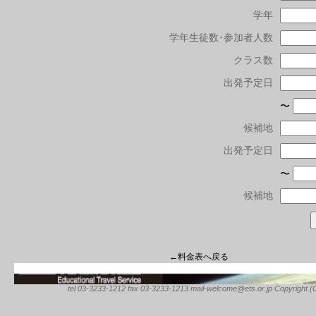
学年
学年生徒数･参加者人数
クラス数
出発予定日
〜
候補地
出発予定日
〜
候補地
←料金表へ戻る
tel 03-3233-1212 fax 03-3233-1213 mail-welcome@ets.or.jp Copyright (C) 