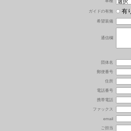
車種
有
ガイドの有無
希望装備
通信欄
団体名
郵便番号
住所
電話番号
携帯電話
ファックス
email
ご担当