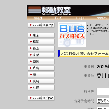
バス料金表top
以下のフォーム
より詳細な料金
ご質問や御問い
い。
東京
横浜
鎌倉
バス料金お問い合せフォーム
京都
奈良
202
出発日
広島
萩
香川 (
出発地
長崎
札幌
行き先
バス料金 Q&A
出発予定時間