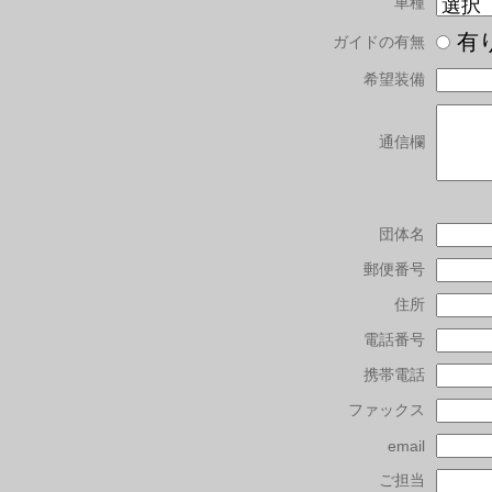
車種
有
ガイドの有無
希望装備
通信欄
団体名
郵便番号
住所
電話番号
携帯電話
ファックス
email
ご担当