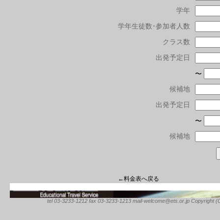
学年
学年生徒数･参加者人数
クラス数
出発予定日
〜
候補地
出発予定日
〜
候補地
←料金表へ戻る
tel 03-3233-1212 fax 03-3233-1213 mail-welcome@ets.or.jp Copyright (C) 