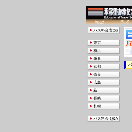
バス料金表top
東京
横浜
鎌倉
京都
奈良
広島
萩
長崎
札幌
バス料金 Q&A