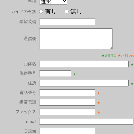
車種
有り
無し
ガイドの有無
希望装備
通信欄
★必須項目
★いずれか
団体名
★
郵便番号
★
住所
★
電話番号
★
携帯電話
★
ファックス
★
email
ご担当