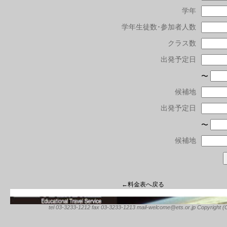
学年
学年生徒数･参加者人数
クラス数
出発予定日
〜
候補地
出発予定日
〜
候補地
←料金表へ戻る
tel 03-3233-1212 fax 03-3233-1213 mail-welcome@ets.or.jp Copyright (C) 