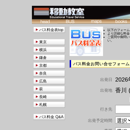
バス料金表top
以下のフォーム
より詳細な料金
ご質問や御問い
い。
東京
横浜
鎌倉
バス料金お問い合せフォーム
京都
奈良
202
出発日
広島
萩
香川 (
出発地
長崎
札幌
行き先
バス料金 Q&A
出発予定時間