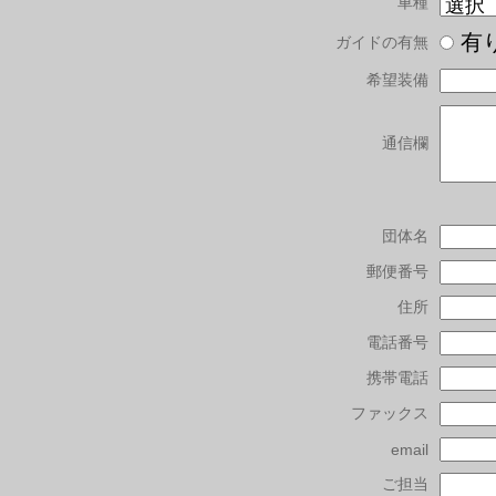
車種
有
ガイドの有無
希望装備
通信欄
団体名
郵便番号
住所
電話番号
携帯電話
ファックス
email
ご担当