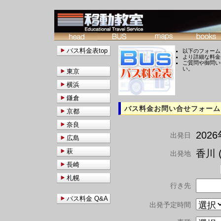
バス料金表top
以下のフォーム
より詳細な料金
ご質問や御問い
い。
東京
横浜
鎌倉
バス料金お問い合せフォーム
京都
奈良
202
出発日
広島
萩
香川 (
出発地
長崎
札幌
行き先
バス料金 Q&A
出発予定時間