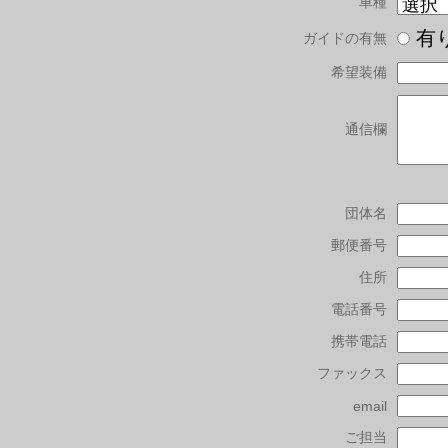
車種
有
ガイドの有無
希望装備
通信欄
団体名
郵便番号
住所
電話番号
携帯電話
ファックス
email
ご担当