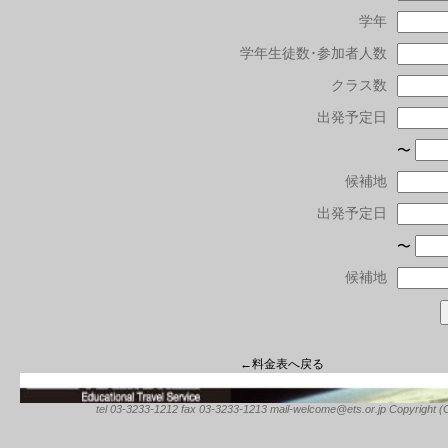
学年
学年生徒数･参加者人数
クラス数
出発予定日
〜
候補地
出発予定日
〜
候補地
←料金表へ戻る
tel 03-3233-1212 fax 03-3233-1213 mail-welcome@ets.or.jp Copyright (C) 