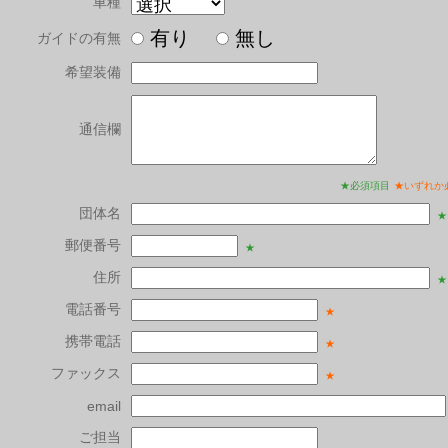
車種
有り
無し
ガイドの有無
希望装備
通信欄
★必須項目
★いずれか
団体名
★
郵便番号
★
住所
★
電話番号
★
携帯電話
★
ファックス
★
email
ご担当