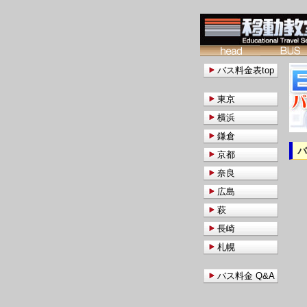
バス料金表top
東京
横浜
鎌倉
京都
奈良
広島
萩
長崎
札幌
バス料金 Q&A