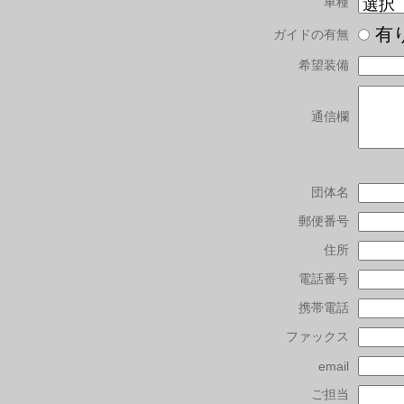
車種
有
ガイドの有無
希望装備
通信欄
団体名
郵便番号
住所
電話番号
携帯電話
ファックス
email
ご担当