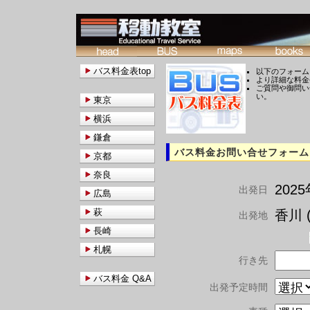
バス料金表top
以下のフォーム
より詳細な料金
ご質問や御問い
い。
東京
横浜
鎌倉
バス料金お問い合せフォーム
京都
奈良
202
出発日
広島
萩
香川 (
出発地
長崎
札幌
行き先
バス料金 Q&A
出発予定時間