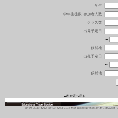
学年
学年生徒数･参加者人数
クラス数
出発予定日
〜
候補地
出発予定日
〜
候補地
←料金表へ戻る
tel 03-3233-1212 fax 03-3233-1213 mail-welcome@ets.or.jp Copyright (C) 