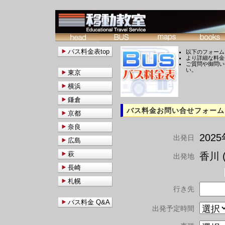
バス料金表top
以下のフォーム
より詳細な料金
ご質問や御問い
い。
東京
横浜
鎌倉
バス料金お問い合せフォーム
京都
奈良
202
出発日
広島
萩
香川 (
出発地
長崎
札幌
行き先
バス料金 Q&A
出発予定時間