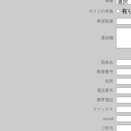
車種
有
ガイドの有無
希望装備
通信欄
団体名
郵便番号
住所
電話番号
携帯電話
ファックス
email
ご担当