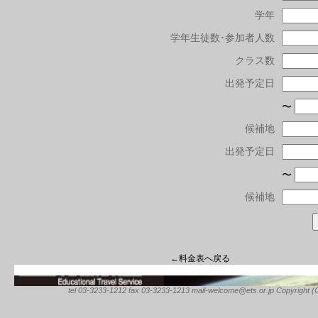
学年
学年生徒数･参加者人数
クラス数
出発予定日
〜
候補地
出発予定日
〜
候補地
←料金表へ戻る
tel 03-3233-1212 fax 03-3233-1213 mail-welcome@ets.or.jp Copyright (C) 