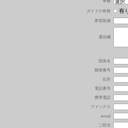
車種
有
ガイドの有無
希望装備
通信欄
団体名
郵便番号
住所
電話番号
携帯電話
ファックス
email
ご担当