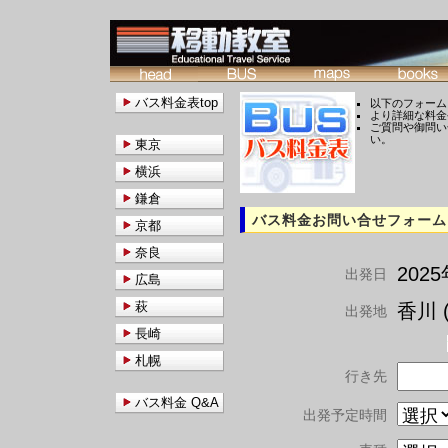
バス料金表top
以下のフォーム
より詳細な料金
ご質問や御問い
い。
東京
横浜
鎌倉
バス料金お問い合せフォーム
京都
奈良
202
出発日
広島
萩
香川 (
出発地
長崎
札幌
行き先
バス料金 Q&A
出発予定時間