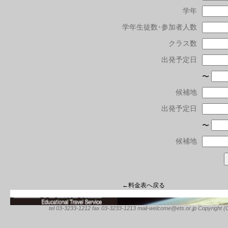
学年
学年生徒数･参加者人数
クラス数
出発予定日
〜
候補地
出発予定日
〜
候補地
←料金表へ戻る
tel 03-3233-1212 fax 03-3233-1213 mail-welcome@ets.or.jp Copyright (C) 