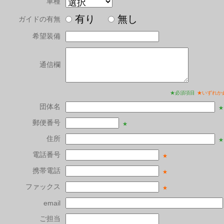
車種
有り
無し
ガイドの有無
希望装備
通信欄
★必須項目
★いずれか
団体名
★
郵便番号
★
住所
★
電話番号
★
携帯電話
★
ファックス
★
email
ご担当