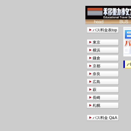
バス料金表top
東京
横浜
鎌倉
京都
奈良
広島
萩
長崎
札幌
バス料金 Q&A