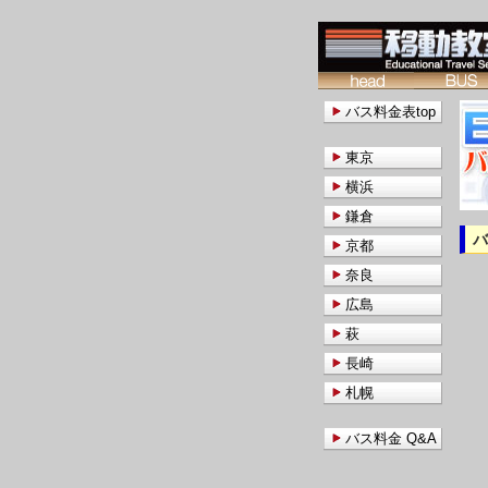
バス料金表top
東京
横浜
鎌倉
京都
奈良
広島
萩
長崎
札幌
バス料金 Q&A