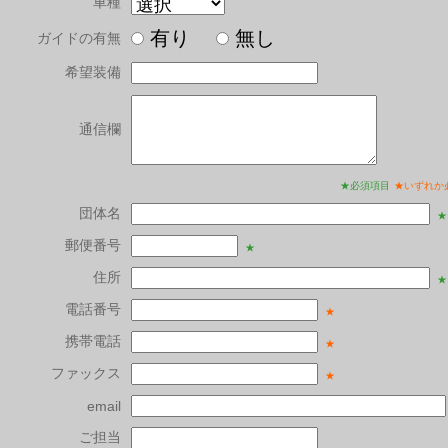
車種
有り
無し
ガイドの有無
希望装備
通信欄
★必須項目
★いずれか
団体名
★
郵便番号
★
住所
★
電話番号
★
携帯電話
★
ファックス
★
email
ご担当