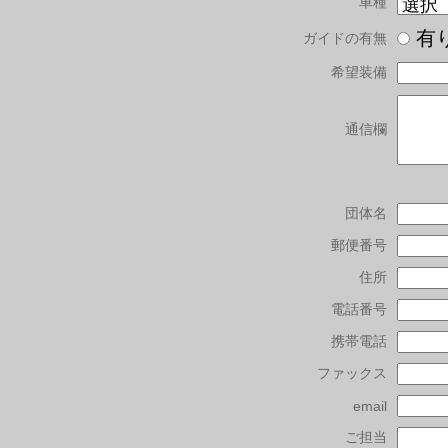
車種
有
ガイドの有無
希望装備
通信欄
団体名
郵便番号
住所
電話番号
携帯電話
ファックス
email
ご担当