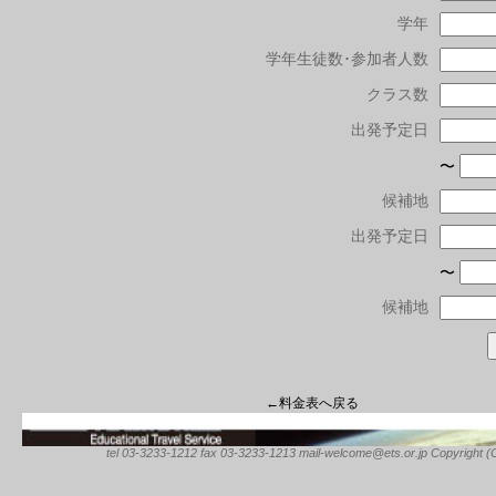
学年
学年生徒数･参加者人数
クラス数
出発予定日
〜
候補地
出発予定日
〜
候補地
←料金表へ戻る
tel 03-3233-1212 fax 03-3233-1213 mail-welcome@ets.or.jp Copyright (C) 