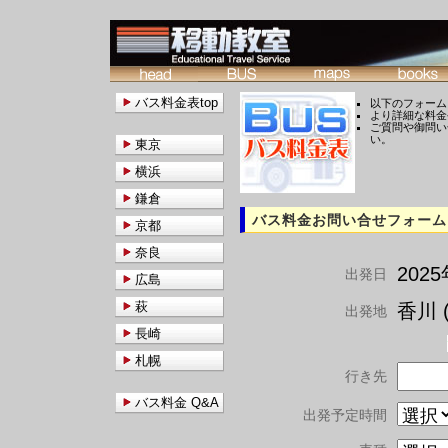
バス料金表top
以下のフォーム
より詳細な料金
ご質問や御問い
い。
東京
横浜
鎌倉
バス料金お問い合せフォーム
京都
奈良
202
出発日
広島
萩
香川 (
出発地
長崎
札幌
行き先
バス料金 Q&A
出発予定時間