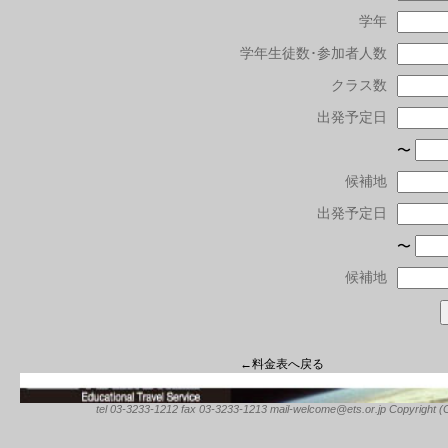
学年
学年生徒数･参加者人数
クラス数
出発予定日
〜
候補地
出発予定日
〜
候補地
←料金表へ戻る
tel 03-3233-1212 fax 03-3233-1213 mail-welcome@ets.or.jp Copyright (C) 