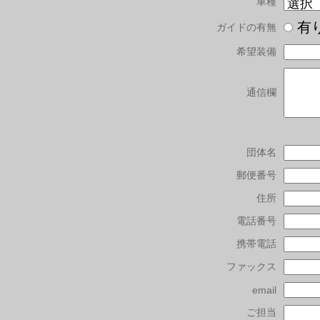
車種
有
ガイドの有無
希望装備
通信欄
団体名
郵便番号
住所
電話番号
携帯電話
ファックス
email
ご担当