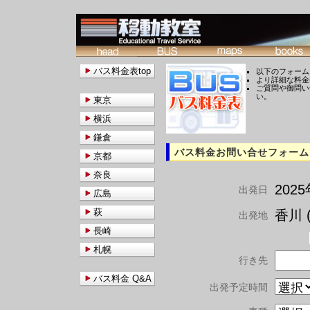
バス料金表top
以下のフォーム
より詳細な料金
ご質問や御問い
い。
東京
横浜
鎌倉
バス料金お問い合せフォーム
京都
奈良
202
出発日
広島
萩
香川 (
出発地
長崎
札幌
行き先
バス料金 Q&A
出発予定時間