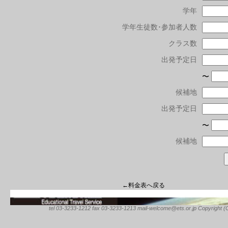
学年
学年生徒数･参加者人数
クラス数
出発予定日
〜
候補地
出発予定日
〜
候補地
←料金表へ戻る
tel 03-3233-1212 fax 03-3233-1213 mail-welcome@ets.or.jp Copyright (C) 