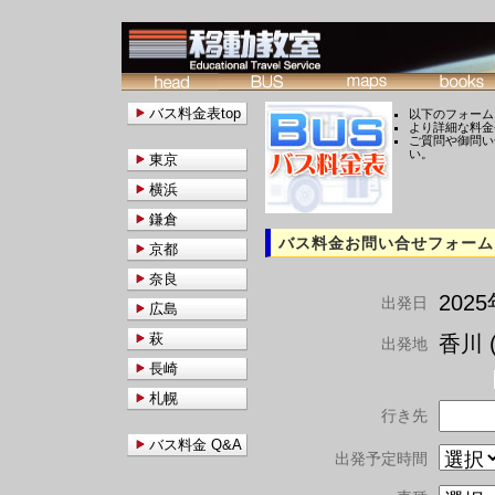
バス料金表top
以下のフォーム
より詳細な料金
ご質問や御問い
い。
東京
横浜
鎌倉
バス料金お問い合せフォーム
京都
奈良
202
出発日
広島
萩
香川 (
出発地
長崎
札幌
行き先
バス料金 Q&A
出発予定時間