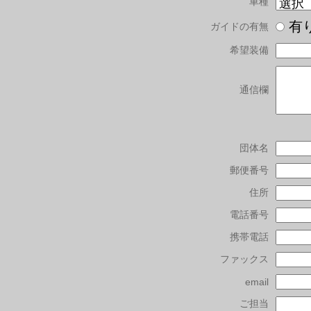
車種
有
ガイドの有無
希望装備
通信欄
団体名
郵便番号
住所
電話番号
携帯電話
ファックス
email
ご担当