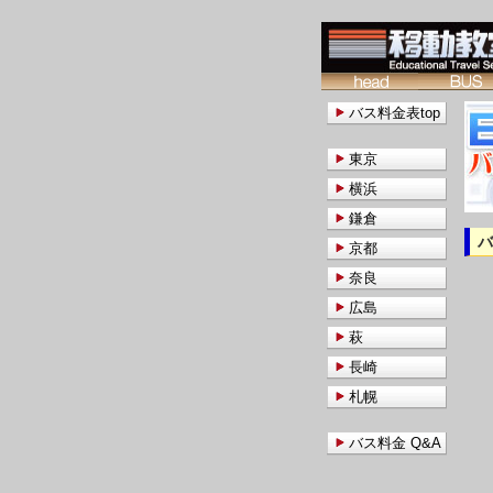
バス料金表top
東京
横浜
鎌倉
京都
奈良
広島
萩
長崎
札幌
バス料金 Q&A