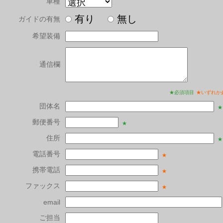
車種
有り
無し
ガイドの有無
希望装備
通信欄
★必須項目
★いずれか
団体名
★
郵便番号
★
住所
★
電話番号
★
携帯電話
★
ファックス
★
email
ご担当