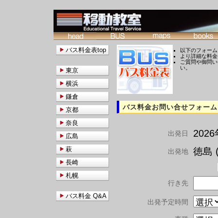
バス料金表top
以下のフォーム
より詳細な料金
ご質問や御問い
い。
東京
横浜
鎌倉
バス料金お問い合せフォーム
京都
奈良
202
出発日
広島
萩
徳島 (
出発地
長崎
札幌
行き先
バス料金 Q&A
出発予定時間