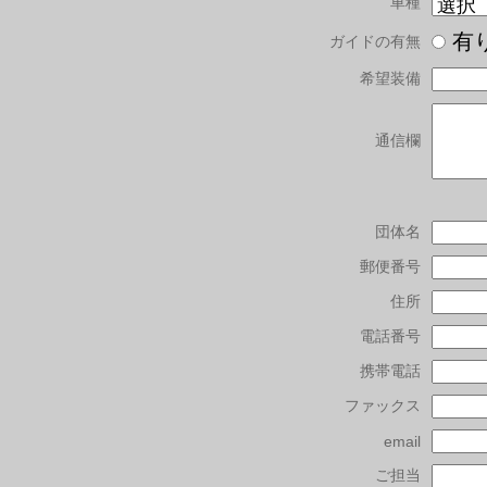
車種
有
ガイドの有無
希望装備
通信欄
団体名
郵便番号
住所
電話番号
携帯電話
ファックス
email
ご担当