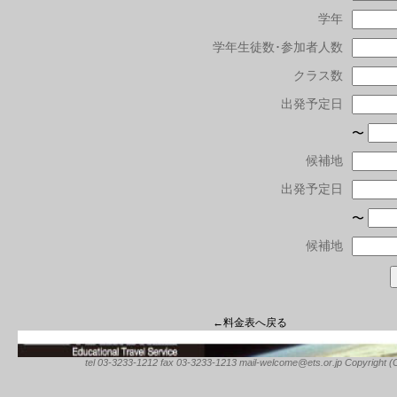
学年
学年生徒数･参加者人数
クラス数
出発予定日
〜
候補地
出発予定日
〜
候補地
←料金表へ戻る
tel 03-3233-1212 fax 03-3233-1213 mail-welcome@ets.or.jp Copyright (C) 