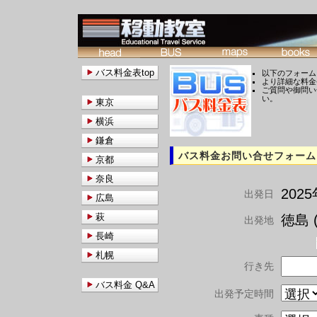
バス料金表top
以下のフォーム
より詳細な料金
ご質問や御問い
い。
東京
横浜
鎌倉
バス料金お問い合せフォーム
京都
奈良
202
出発日
広島
萩
徳島 (
出発地
長崎
札幌
行き先
バス料金 Q&A
出発予定時間