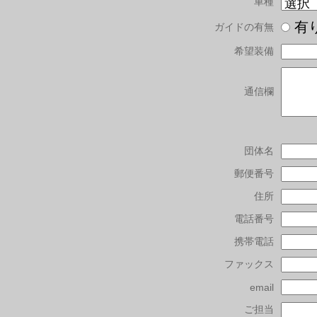
車種
有
ガイドの有無
希望装備
通信欄
団体名
郵便番号
住所
電話番号
携帯電話
ファックス
email
ご担当