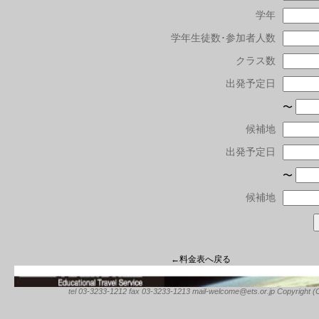
学年
学年生徒数･参加者人数
クラス数
出発予定日
〜
候補地
出発予定日
〜
候補地
←料金表へ戻る
tel 03-3233-1212 fax 03-3233-1213 mail-welcome@ets.or.jp Copyright (C) 