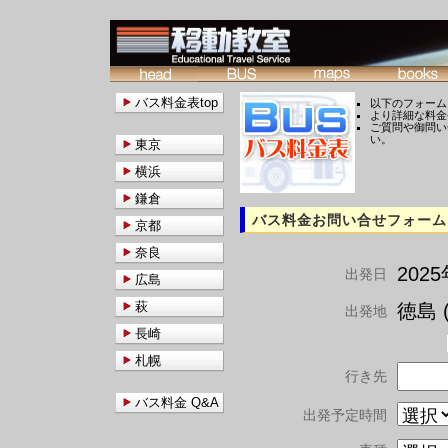
バス料金表top
以下のフォーム
より詳細な料金
ご質問や御問い
い。
東京
横浜
鎌倉
バス料金お問い合せフォーム
京都
奈良
202
出発日
広島
萩
徳島 (
出発地
長崎
札幌
行き先
バス料金 Q&A
出発予定時間