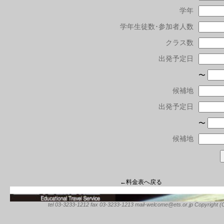
学年
学年生徒数･参加者人数
クラス数
出発予定日
〜
候補地
出発予定日
〜
候補地
←料金表へ戻る
tel 03-3233-1212 fax 03-3233-1213 mail-welcome@ets.or.jp Copyright (C) 