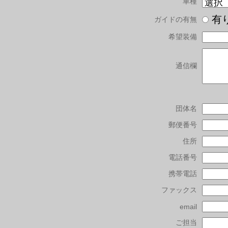
車種
有
ガイドの有無
希望装備
通信欄
団体名
郵便番号
住所
電話番号
携帯電話
ファックス
email
ご担当