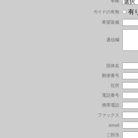
車種
有
ガイドの有無
希望装備
通信欄
団体名
郵便番号
住所
電話番号
携帯電話
ファックス
email
ご担当