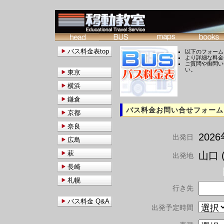
バス料金表top
以下のフォーム
より詳細な料金
ご質問や御問い
い。
東京
横浜
鎌倉
バス料金お問い合せフォーム
京都
奈良
202
出発日
広島
萩
山口 (
出発地
長崎
札幌
行き先
バス料金 Q&A
出発予定時間