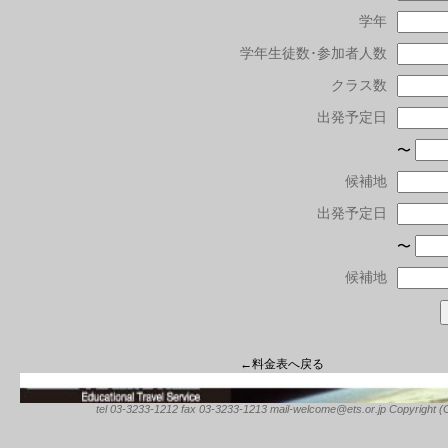
学年
学年生徒数･参加者人数
クラス数
出発予定日
〜
候補地
出発予定日
〜
候補地
←料金表へ戻る
tel 03-3233-1212 fax 03-3233-1213 mail-welcome@ets.or.jp Copyright (C) 