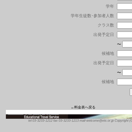
学年
学年生徒数･参加者人数
クラス数
出発予定日
〜
候補地
出発予定日
〜
候補地
←料金表へ戻る
tel 03-3233-1212 fax 03-3233-1213 mail-welcome@ets.or.jp Copyright (C) 