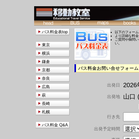
バス料金表top
以下のフォーム
より詳細な料金
ご質問や御問い
い。
東京
横浜
鎌倉
バス料金お問い合せフォーム
京都
奈良
202
出発日
広島
萩
山口 (
出発地
長崎
札幌
行き先
バス料金 Q&A
出発予定時間