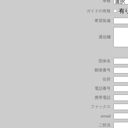
車種
有
ガイドの有無
希望装備
通信欄
団体名
郵便番号
住所
電話番号
携帯電話
ファックス
email
ご担当