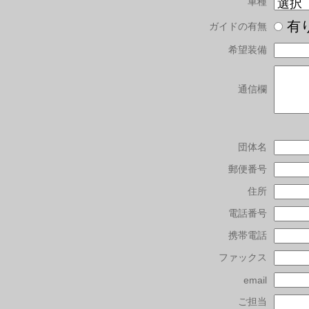
車種
有
ガイドの有無
希望装備
通信欄
団体名
郵便番号
住所
電話番号
携帯電話
ファックス
email
ご担当