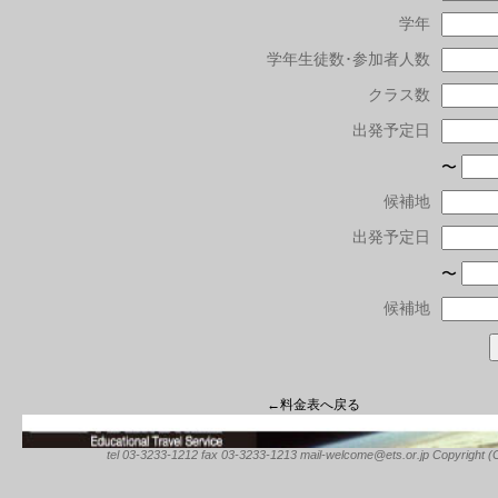
学年
学年生徒数･参加者人数
クラス数
出発予定日
〜
候補地
出発予定日
〜
候補地
←料金表へ戻る
tel 03-3233-1212 fax 03-3233-1213 mail-welcome@ets.or.jp Copyright (C) 