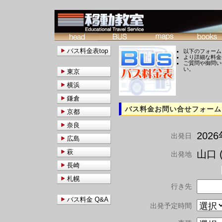
バス料金表top
以下のフォーム
より詳細な料金
ご質問や御問い
い。
東京
横浜
鎌倉
バス料金お問い合せフォーム
京都
奈良
202
出発日
広島
萩
山口 (
出発地
長崎
札幌
行き先
バス料金 Q&A
出発予定時間