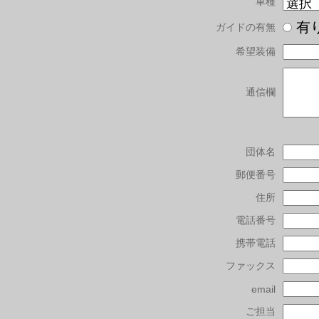
車種
有
ガイドの有無
希望装備
通信欄
団体名
郵便番号
住所
電話番号
携帯電話
ファックス
email
ご担当