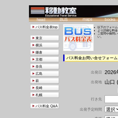
バス料金表top
以下のフォーム
より詳細な料金
ご質問や御問い
い。
東京
横浜
鎌倉
バス料金お問い合せフォーム
京都
奈良
202
出発日
広島
萩
山口 (
出発地
長崎
札幌
行き先
バス料金 Q&A
出発予定時間