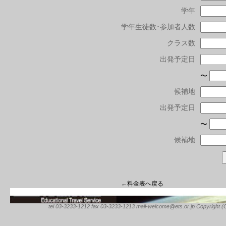
学年
学年生徒数･参加者人数
クラス数
出発予定日
〜
候補地
出発予定日
〜
候補地
←料金表へ戻る
tel 03-3233-1212 fax 03-3233-1213 mail-welcome@ets.or.jp Copyright (C) 