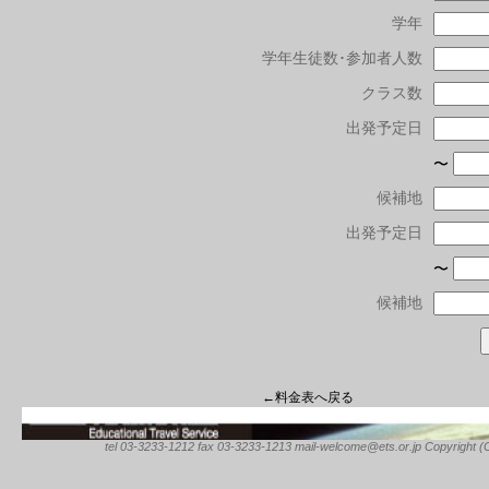
学年
学年生徒数･参加者人数
クラス数
出発予定日
〜
候補地
出発予定日
〜
候補地
←料金表へ戻る
tel 03-3233-1212 fax 03-3233-1213 mail-welcome@ets.or.jp Copyright (C) 