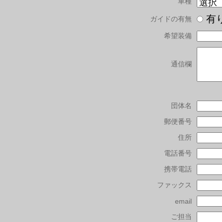
車種
有
ガイドの有無
希望装備
通信欄
団体名
郵便番号
住所
電話番号
携帯電話
ファックス
email
ご担当