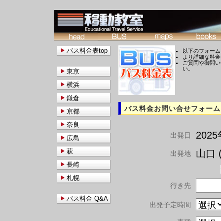
バス料金表top
以下のフォーム
より詳細な料金
ご質問や御問い
い。
東京
横浜
鎌倉
バス料金お問い合せフォーム
京都
奈良
202
出発日
広島
萩
山口 (
出発地
長崎
札幌
行き先
バス料金 Q&A
出発予定時間