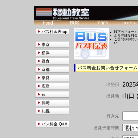
バス料金表top
以下のフォーム
より詳細な料金
ご質問や御問い
い。
東京
横浜
鎌倉
バス料金お問い合せフォーム
京都
奈良
202
出発日
広島
萩
山口 (
出発地
長崎
札幌
行き先
バス料金 Q&A
出発予定時間