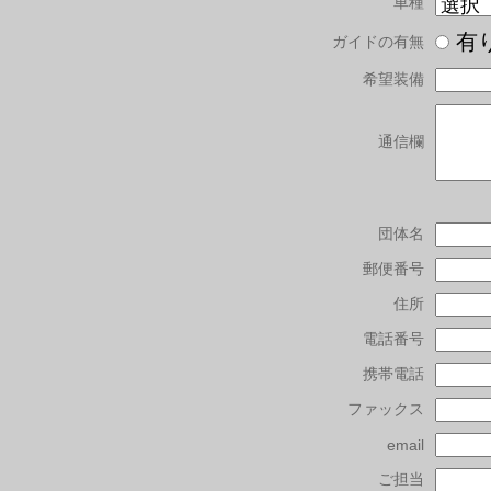
車種
有
ガイドの有無
希望装備
通信欄
団体名
郵便番号
住所
電話番号
携帯電話
ファックス
email
ご担当