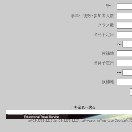
学年
学年生徒数･参加者人数
クラス数
出発予定日
〜
候補地
出発予定日
〜
候補地
←料金表へ戻る
tel 03-3233-1212 fax 03-3233-1213 mail-welcome@ets.or.jp Copyright (C) 