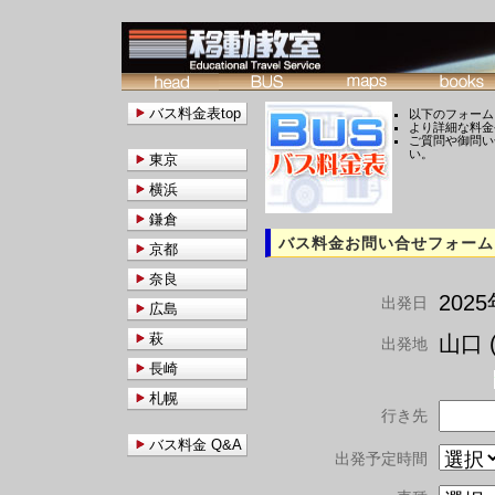
バス料金表top
以下のフォーム
より詳細な料金
ご質問や御問い
い。
東京
横浜
鎌倉
バス料金お問い合せフォーム
京都
奈良
202
出発日
広島
萩
山口 (
出発地
長崎
札幌
行き先
バス料金 Q&A
出発予定時間