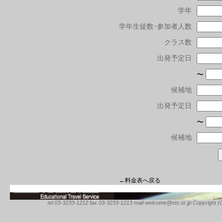
学年
学年生徒数･参加者人数
クラス数
出発予定日
〜
候補地
出発予定日
〜
候補地
←料金表へ戻る
tel 03-3233-1212 fax 03-3233-1213 mail-welcome@ets.or.jp Copyright (C) 