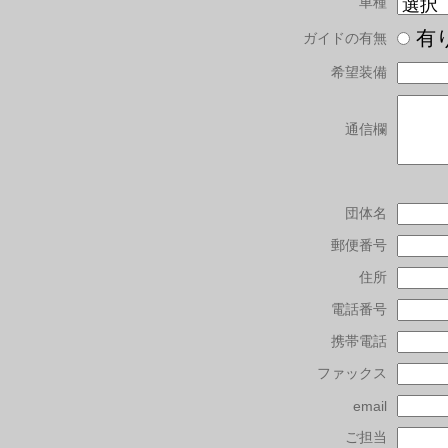
車種
有
ガイドの有無
希望装備
通信欄
団体名
郵便番号
住所
電話番号
携帯電話
ファックス
email
ご担当