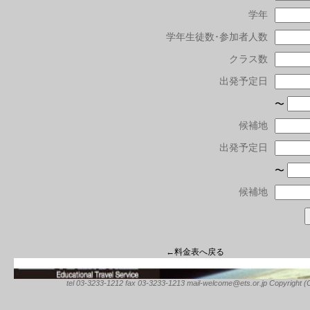
学年
学年生徒数･参加者人数
クラス数
出発予定日
〜
候補地
出発予定日
〜
候補地
←料金表へ戻る
tel 03-3233-1212 fax 03-3233-1213 mail-welcome@ets.or.jp Copyright (C) 