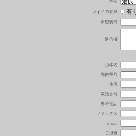
車種
有
ガイドの有無
希望装備
通信欄
団体名
郵便番号
住所
電話番号
携帯電話
ファックス
email
ご担当