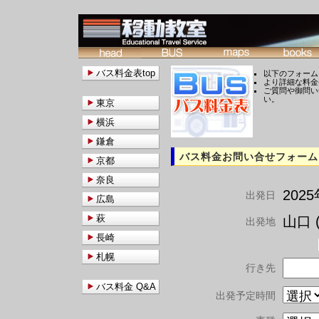
バス料金表top
以下のフォーム
より詳細な料金
ご質問や御問い
い。
東京
横浜
鎌倉
バス料金お問い合せフォーム
京都
奈良
202
出発日
広島
萩
山口 (
出発地
長崎
札幌
行き先
バス料金 Q&A
出発予定時間