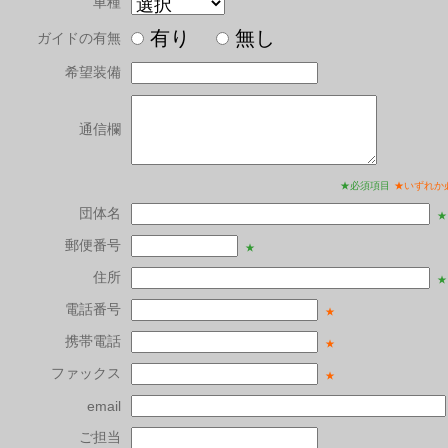
車種
有り
無し
ガイドの有無
希望装備
通信欄
★必須項目
★いずれか
団体名
★
郵便番号
★
住所
★
電話番号
★
携帯電話
★
ファックス
★
email
ご担当