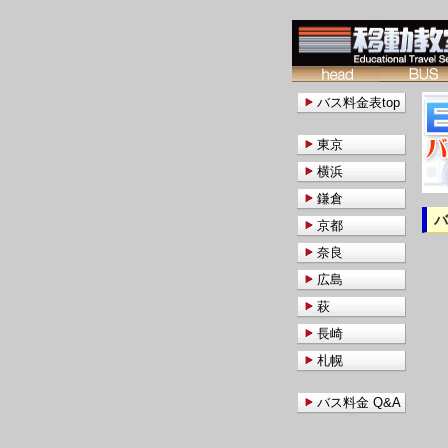
バス料金表top
東京
横浜
鎌倉
京都
奈良
広島
萩
長崎
札幌
バス料金 Q&A