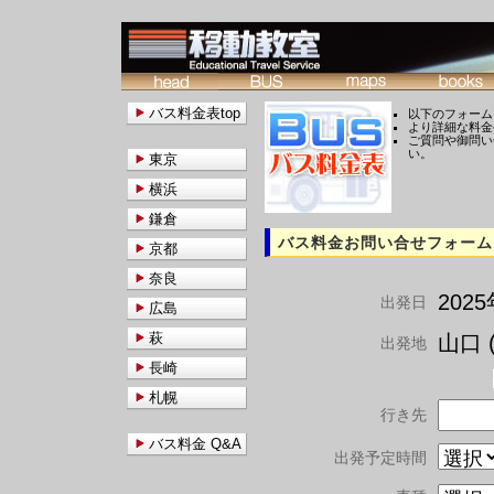
バス料金表top
以下のフォーム
より詳細な料金
ご質問や御問い
い。
東京
横浜
鎌倉
バス料金お問い合せフォーム
京都
奈良
202
出発日
広島
萩
山口 (
出発地
長崎
札幌
行き先
バス料金 Q&A
出発予定時間