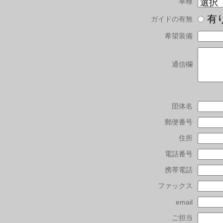
車種
有
ガイドの有無
希望装備
通信欄
団体名
郵便番号
住所
電話番号
携帯電話
ファックス
email
ご担当