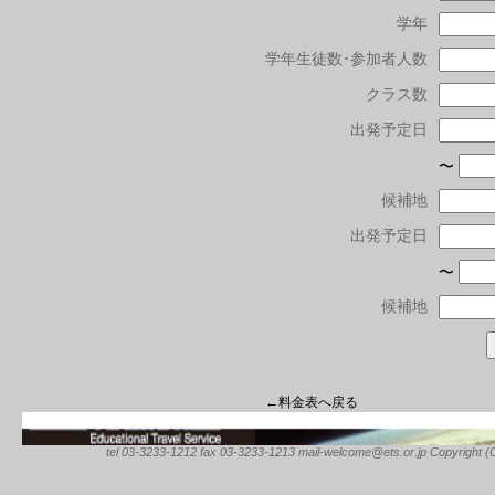
学年
学年生徒数･参加者人数
クラス数
出発予定日
〜
候補地
出発予定日
〜
候補地
←料金表へ戻る
tel 03-3233-1212 fax 03-3233-1213 mail-welcome@ets.or.jp Copyright (C) 