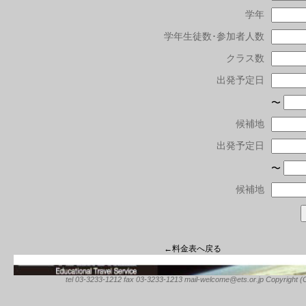
学年
学年生徒数･参加者人数
クラス数
出発予定日
〜
候補地
出発予定日
〜
候補地
←料金表へ戻る
tel 03-3233-1212 fax 03-3233-1213 mail-welcome@ets.or.jp Copyright (C) 