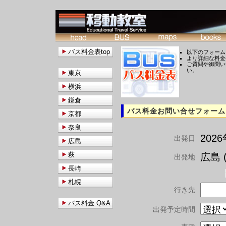
バス料金表top
以下のフォーム
より詳細な料金
ご質問や御問い
い。
東京
横浜
鎌倉
バス料金お問い合せフォーム
京都
奈良
202
出発日
広島
萩
広島 (
出発地
長崎
札幌
行き先
バス料金 Q&A
出発予定時間