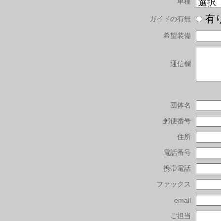
車種
有
ガイドの有無
希望装備
通信欄
団体名
郵便番号
住所
電話番号
携帯電話
ファックス
email
ご担当