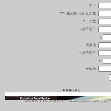
学年
学年生徒数･参加者人数
クラス数
出発予定日
〜
候補地
出発予定日
〜
候補地
←料金表へ戻る
tel 03-3233-1212 fax 03-3233-1213 mail-welcome@ets.or.jp Copyright (C) 