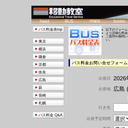
バス料金表top
以下のフォーム
より詳細な料金
ご質問や御問い
い。
東京
横浜
鎌倉
バス料金お問い合せフォーム
京都
奈良
202
出発日
広島
萩
広島 (
出発地
長崎
札幌
行き先
バス料金 Q&A
出発予定時間