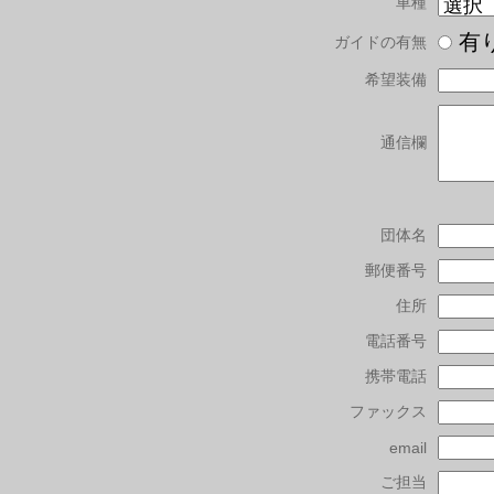
車種
有
ガイドの有無
希望装備
通信欄
団体名
郵便番号
住所
電話番号
携帯電話
ファックス
email
ご担当