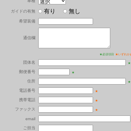
車種
有り
無し
ガイドの有無
希望装備
通信欄
★必須項目
★いずれか
団体名
★
郵便番号
★
住所
★
電話番号
★
携帯電話
★
ファックス
★
email
ご担当