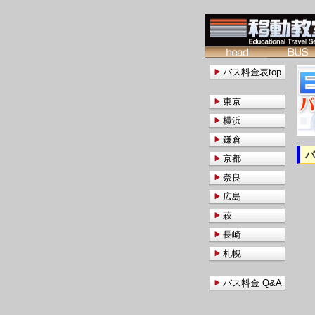
バス料金表top
東京
横浜
鎌倉
京都
奈良
広島
萩
長崎
札幌
バス料金 Q&A