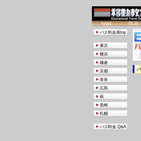
バス料金表top
東京
横浜
鎌倉
京都
奈良
広島
萩
長崎
札幌
バス料金 Q&A