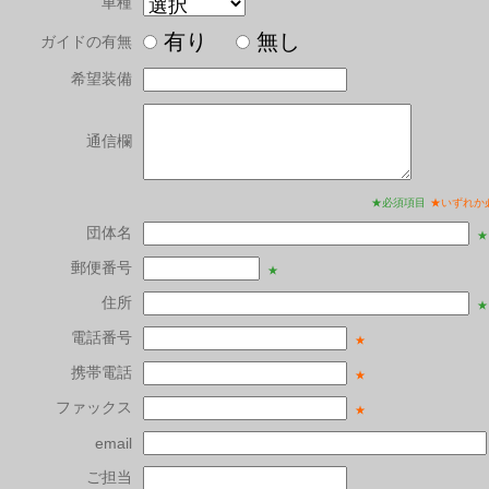
車種
有り
無し
ガイドの有無
希望装備
通信欄
★必須項目
★いずれか
団体名
★
郵便番号
★
住所
★
電話番号
★
携帯電話
★
ファックス
★
email
ご担当