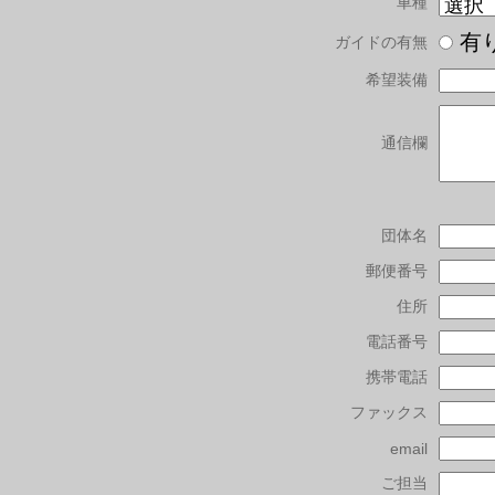
車種
有
ガイドの有無
希望装備
通信欄
団体名
郵便番号
住所
電話番号
携帯電話
ファックス
email
ご担当