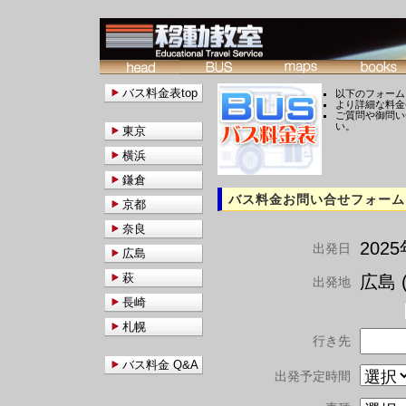
バス料金表top
以下のフォーム
より詳細な料金
ご質問や御問い
い。
東京
横浜
鎌倉
バス料金お問い合せフォーム
京都
奈良
202
出発日
広島
萩
広島 (
出発地
長崎
札幌
行き先
バス料金 Q&A
出発予定時間