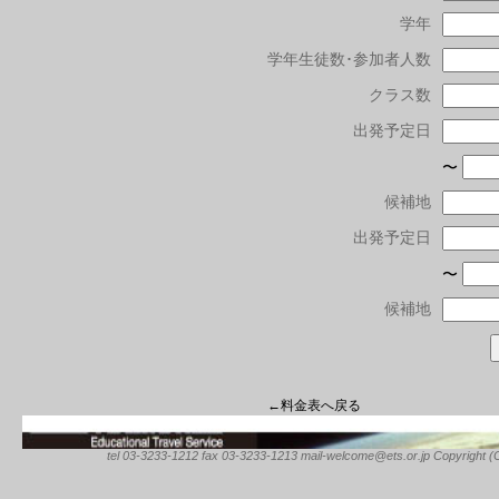
学年
学年生徒数･参加者人数
クラス数
出発予定日
〜
候補地
出発予定日
〜
候補地
←料金表へ戻る
tel 03-3233-1212 fax 03-3233-1213 mail-welcome@ets.or.jp Copyright (C) 