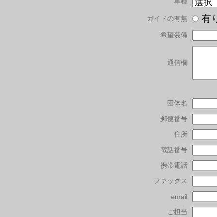
車種
有
ガイドの有無
希望装備
通信欄
団体名
郵便番号
住所
電話番号
携帯電話
ファックス
email
ご担当