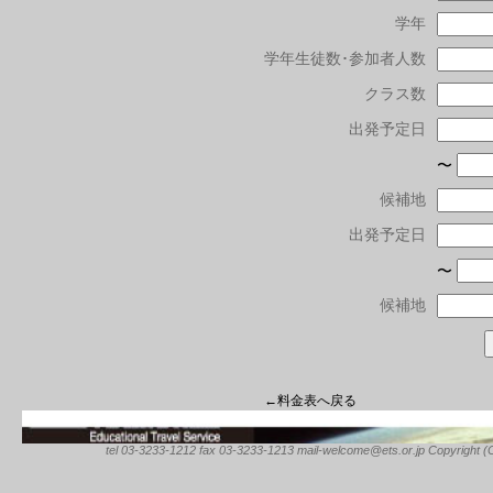
学年
学年生徒数･参加者人数
クラス数
出発予定日
〜
候補地
出発予定日
〜
候補地
←料金表へ戻る
tel 03-3233-1212 fax 03-3233-1213 mail-welcome@ets.or.jp Copyright (C) 