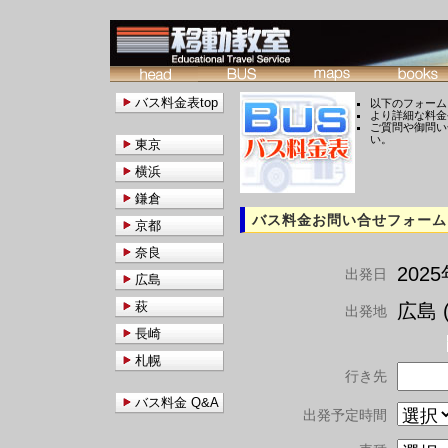
バス料金表top
以下のフォーム
より詳細な料金
ご質問や御問い
い。
東京
横浜
鎌倉
バス料金お問い合せフォーム
京都
奈良
202
出発日
広島
萩
広島 (
出発地
長崎
札幌
行き先
バス料金 Q&A
出発予定時間