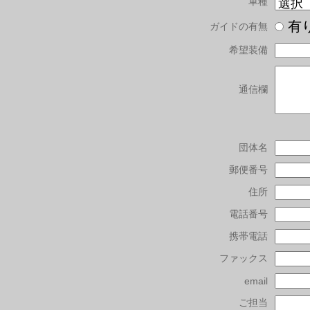
車種
有
ガイドの有無
希望装備
通信欄
団体名
郵便番号
住所
電話番号
携帯電話
ファックス
email
ご担当