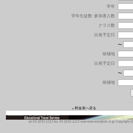
学年
学年生徒数･参加者人数
クラス数
出発予定日
〜
候補地
出発予定日
〜
候補地
←料金表へ戻る
tel 03-3233-1212 fax 03-3233-1213 mail-welcome@ets.or.jp Copyright (C) 