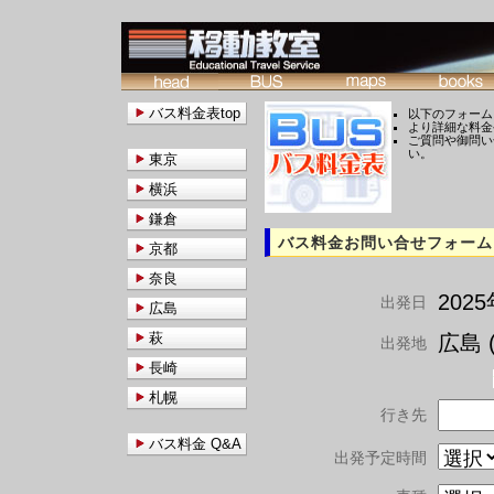
バス料金表top
以下のフォーム
より詳細な料金
ご質問や御問い
い。
東京
横浜
鎌倉
バス料金お問い合せフォーム
京都
奈良
202
出発日
広島
萩
広島 (
出発地
長崎
札幌
行き先
バス料金 Q&A
出発予定時間