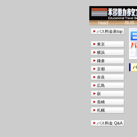
バス料金表top
東京
横浜
鎌倉
京都
奈良
広島
萩
長崎
札幌
バス料金 Q&A