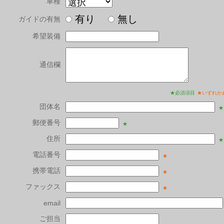
車種
有り
無し
ガイドの有無
希望装備
通信欄
★必須項目
★いずれか
団体名
★
郵便番号
★
住所
★
電話番号
★
携帯電話
★
ファックス
★
email
ご担当