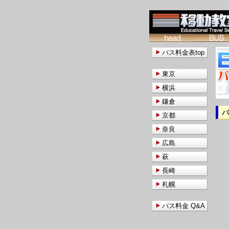
バス料金表top
東京
横浜
鎌倉
京都
奈良
広島
萩
長崎
札幌
バス料金 Q&A