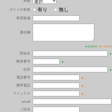
車種
有り
無し
ガイドの有無
希望装備
通信欄
★必須項目
★いずれか
団体名
★
郵便番号
★
住所
★
電話番号
★
携帯電話
★
ファックス
★
email
ご担当