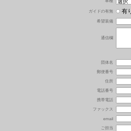
車種
有
ガイドの有無
希望装備
通信欄
団体名
郵便番号
住所
電話番号
携帯電話
ファックス
email
ご担当