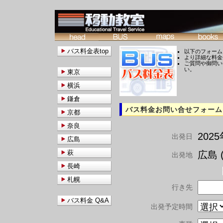
バス料金表top
以下のフォーム
より詳細な料金
ご質問や御問い
い。
東京
横浜
鎌倉
バス料金お問い合せフォーム
京都
奈良
202
出発日
広島
萩
広島 (
出発地
長崎
札幌
行き先
バス料金 Q&A
出発予定時間