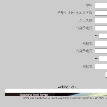
学年
学年生徒数･参加者人数
クラス数
出発予定日
〜
候補地
出発予定日
〜
候補地
←料金表へ戻る
tel 03-3233-1212 fax 03-3233-1213 mail-welcome@ets.or.jp Copyright (C) 