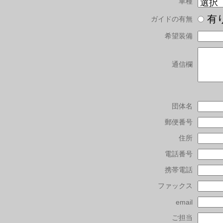
車種
有
ガイドの有無
希望装備
通信欄
団体名
郵便番号
住所
電話番号
携帯電話
ファックス
email
ご担当