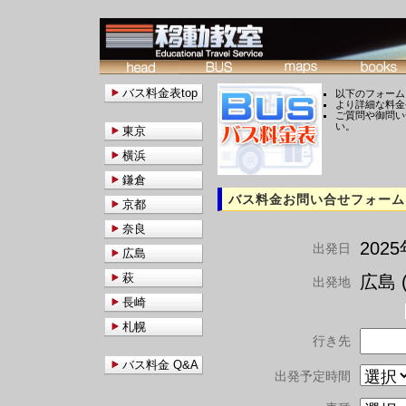
バス料金表top
以下のフォーム
より詳細な料金
ご質問や御問い
い。
東京
横浜
鎌倉
バス料金お問い合せフォーム
京都
奈良
202
出発日
広島
萩
広島 (
出発地
長崎
札幌
行き先
バス料金 Q&A
出発予定時間