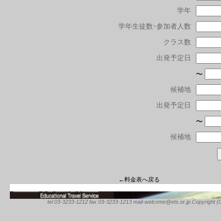
学年
学年生徒数･参加者人数
クラス数
出発予定日
〜
候補地
出発予定日
〜
候補地
←料金表へ戻る
tel 03-3233-1212 fax 03-3233-1213 mail-welcome@ets.or.jp Copyright (C) 