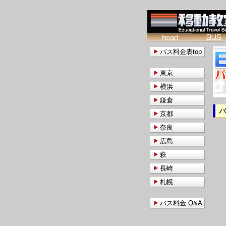
バス料金表top
東京
横浜
鎌倉
京都
奈良
広島
萩
長崎
札幌
バス料金 Q&A