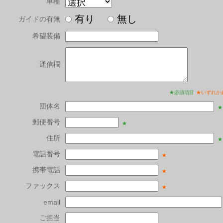
車種
有り
無し
ガイドの有無
希望装備
通信欄
★必須項目
★いずれか
団体名
★
郵便番号
★
住所
★
電話番号
★
携帯電話
★
ファックス
★
email
ご担当