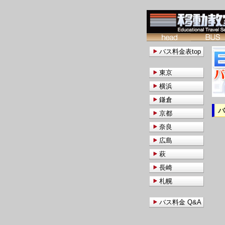
バス料金表top
東京
横浜
鎌倉
京都
奈良
広島
萩
長崎
札幌
バス料金 Q&A