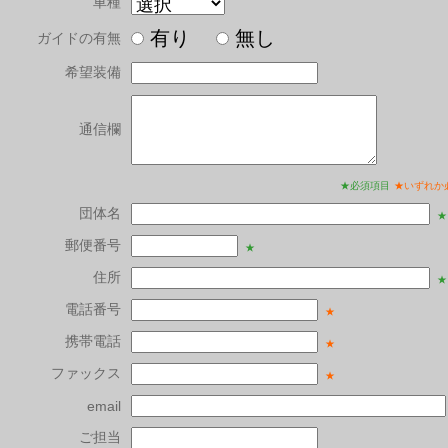
車種
有り
無し
ガイドの有無
希望装備
通信欄
★必須項目
★いずれか
団体名
★
郵便番号
★
住所
★
電話番号
★
携帯電話
★
ファックス
★
email
ご担当